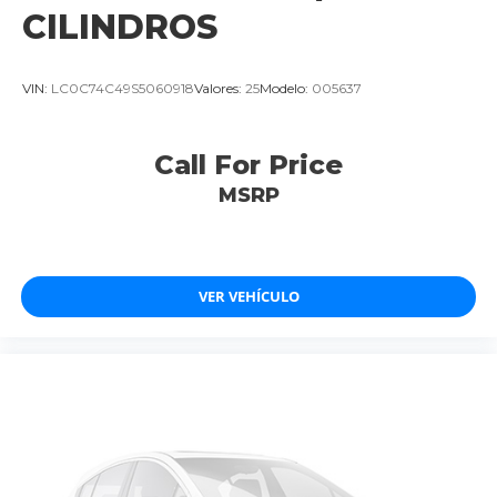
CILINDROS
VIN:
LC0C74C49S5060918
Valores:
25
Modelo:
005637
Call For Price
MSRP
VER VEHÍCULO