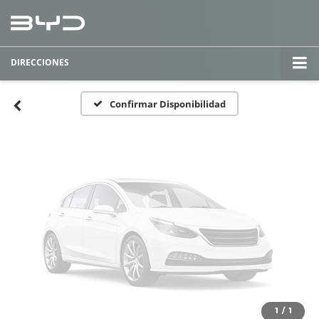
Fotos No
Disponibles
DIRECCIONES
Por favor, revise luego
Confirmar Disponibilidad
1
/
1