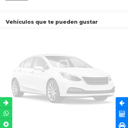
Vehículos que te pueden gustar
Abri
Cot
Pru