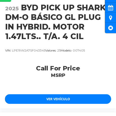
BYD PICK UP SHARK
Cita
2025
DM-O BÁSICO GL PLUG
Ubi
IN HYBRID. MOTOR
Cer
1.47LTS.. T/A. 4 CIL
VIN:
LPE19W2A7SF043345
Valores:
25
Modelo:
007405
Call For Price
MSRP
VER VEHÍCULO