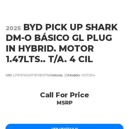
BYD PICK UP SHARK
2025
DM-O BÁSICO GL PLUG
IN HYBRID. MOTOR
1.47LTS.. T/A. 4 CIL
VIN:
LPE19W2A7SF080766
Valores:
25
Modelo:
007294
Call For Price
MSRP
VER VEHÍCULO