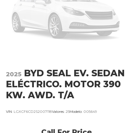
BYD SEAL EV. SEDAN
2025
ELÉCTRICO. MOTOR 390
KW. AWD. T/A
VIN:
LGXCF6CD2S2007118
Valores:
25
Modelo:
005649
Call For Price