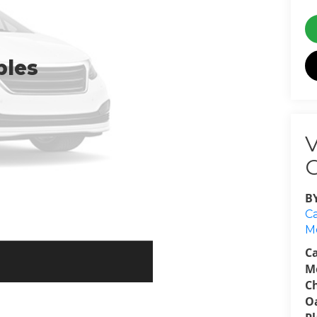
bles
B
Ca
M
C
M
C
O