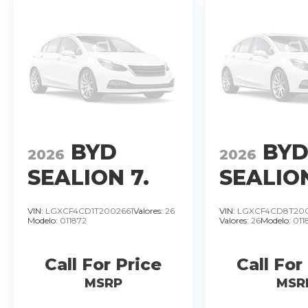
BYD
BY
2026
2026
SEALION 7.
SEALION
IMPORTADO
IMPOR
VIN:
LGXCF4CD1T2002661
Valores:
26
VIN:
LGXCF4CD8T20
Modelo:
011872
Valores:
26
Modelo:
011
MOTOR 390
MOTOR 
KW
KW
�
�
Call For Price
Call For
MSRP
MSR