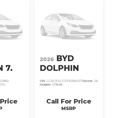
D
BYD
2026
 7.
DOLPHIN
TADO
MINI 380 KM.
02382
VIN:
LGXCE4CC3T5056407
Valores:
26
870
Modelo:
011868
390
IMPORTADO
MODELO
 Price
Call For Price
2026
�
P
MSRP