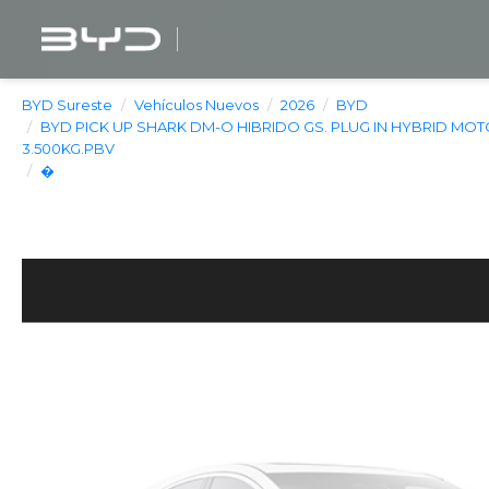
BYD Sureste
Vehículos Nuevos
2026
BYD
BYD PICK UP SHARK DM-O HIBRIDO GS. PLUG IN HYBRID MOTOR 1
3.500KG.PBV
�