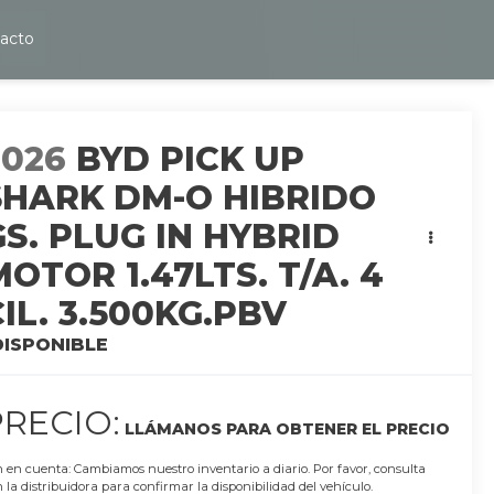
acto
2026
BYD PICK UP
SHARK DM-O HIBRIDO
GS. PLUG IN HYBRID
MOTOR 1.47LTS. T/A. 4
CIL. 3.500KG.PBV
DISPONIBLE
PRECIO:
LLÁMANOS PARA OBTENER EL PRECIO
 en cuenta: Cambiamos nuestro inventario a diario. Por favor, consulta
 la distribuidora para confirmar la disponibilidad del vehículo.