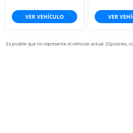
VER VEHÍCULO
VER VEH
Es posible que no represente el vehiculo actual. (Opciones, col
Derechos de autor © 2026
por
DealerOn
|
Mapa del sitio
|
Av
Campeche: (981)-185-2188
| Cancún:
998-157-5103