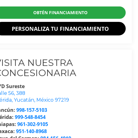
OBTÉN FINANCIAMIENTO
PERSONALIZA TU FINANCIAMIENTO
VISITA NUESTRA
CONCESIONARIA
YD Sureste
lle 56, 388
érida
,
Yucatán
, México
97219
ancún:
998-157-5103
érida:
999-548-8454
hiapas:
961-302-9105
axaca:
951-140-8968