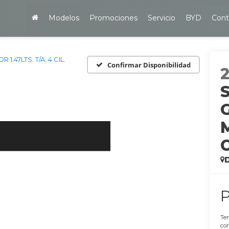
Modelos
Promociones
Servicio
BYD
Cont
.47LTS. T/A. 4 CIL.
Confirmar Disponibilidad
Ten
con