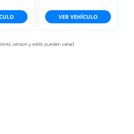
ÍCULO
VER VEHÍCULO
ores, version y estilo pueden variar)
iso de Privacidad
| Cancún: (998)-157-5103
|
Mérida: (999)-548-8454
| Chiapas: (