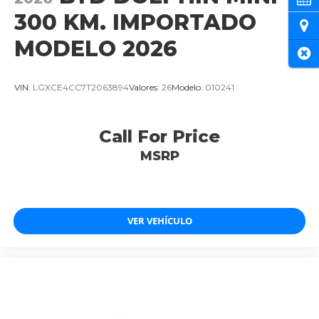
300 KM. IMPORTADO
Ubi
MODELO 2026
Cer
VIN:
LGXCE4CC7T2063894
Valores:
26
Modelo:
010241
Call For Price
MSRP
VER VEHÍCULO