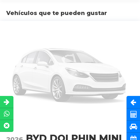
Vehículos que te pueden gustar
Abri
Cot
Pru
BYD DOLPHIN MINI
2026
Cita