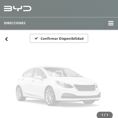
Fotos No
Disponibles
DIRECCIONES
Por favor, revise luego
Confirmar Disponibilidad
1
/
1