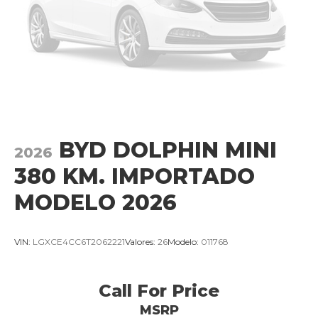
BYD DOLPHIN MINI
2026
380 KM. IMPORTADO
MODELO 2026
VIN:
LGXCE4CC6T2062221
Valores:
26
Modelo:
011768
Call For Price
MSRP