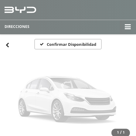
Fotos No
Disponibles
DIRECCIONES
Por favor, revise luego
Confirmar Disponibilidad
1
/
1