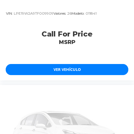
VIN:
LPE19W2A9TF009909
Valores:
26
Modelo:
011841
Call For Price
MSRP
VER VEHÍCULO