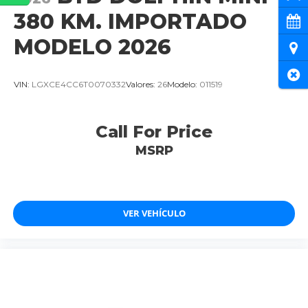
380 KM. IMPORTADO
Cita
MODELO 2026
Ubi
Cer
VIN:
LGXCE4CC6T0070332
Valores:
26
Modelo:
011519
Call For Price
MSRP
VER VEHÍCULO