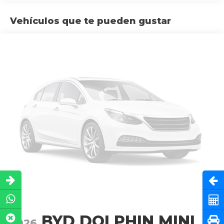
Vehículos que te pueden gustar
Abri
Cot
BYD DOLPHIN MINI
Pru
2026