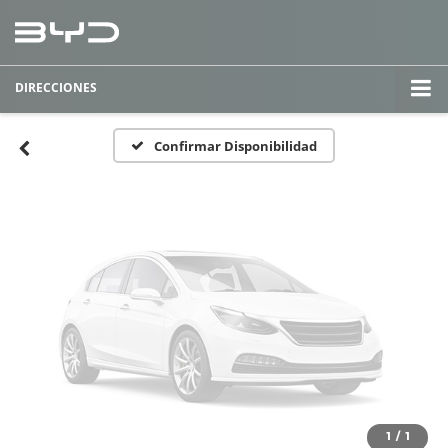
Fotos No
Disponibles
DIRECCIONES
Por favor, revise luego
Confirmar Disponibilidad
1
/
1