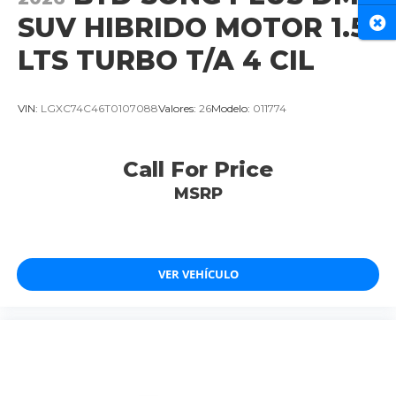
SUV HIBRIDO MOTOR 1.5
Cer
LTS TURBO T/A 4 CIL
VIN:
LGXC74C46T0107088
Valores:
26
Modelo:
011774
Call For Price
MSRP
VER VEHÍCULO