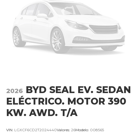
BYD SEAL EV. SEDAN
2026
ELÉCTRICO. MOTOR 390
KW. AWD. T/A
VIN:
LGXCF6CD2T2024440
Valores:
26
Modelo:
008565