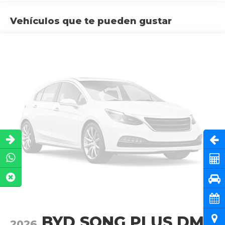
Vehículos que te pueden gustar
Abri
Cot
Pru
Cita
BYD SONG PLUS DMI
Ubi
2026