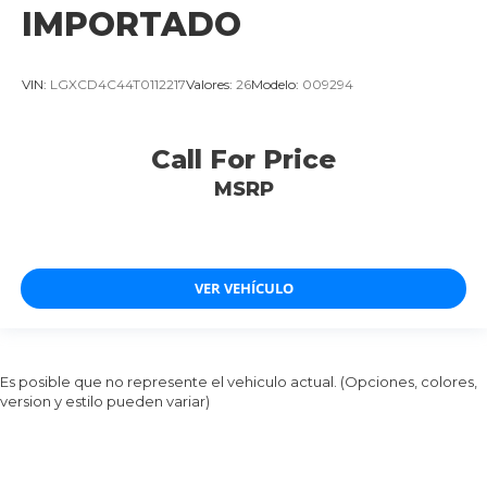
IMPORTADO
VIN:
LGXCD4C44T0112217
Valores:
26
Modelo:
009294
Call For Price
MSRP
VER VEHÍCULO
Es posible que no represente el vehiculo actual. (Opciones, colores,
version y estilo pueden variar)