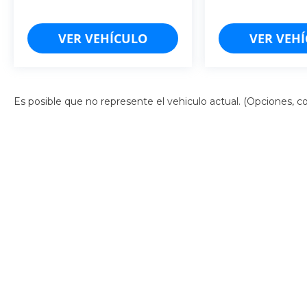
1.47LTS.
VER VEHÍCULO
VER VEH
4 CIL.
3.500K
�
Es posible que no represente el vehiculo actual. (Opciones, col
Derechos de autor © 2026
por
DealerOn
|
Mapa del sitio
|
Av
Campeche: (981)-185-2188
| Cancún:
998-157-5103