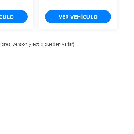
 T/A.
ÍCULO
VER VEHÍCULO
G.PBV
ores, version y estilo pueden variar)
iso de Privacidad
| Cancún: (998)-157-5103
|
Mérida: (999)-548-8454
| Chiapas: (