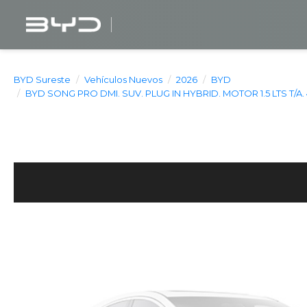
BYD Sureste
Vehículos Nuevos
2026
BYD
BYD SONG PRO DMI. SUV. PLUG IN HYBRID. MOTOR 1.5 LTS T/A.