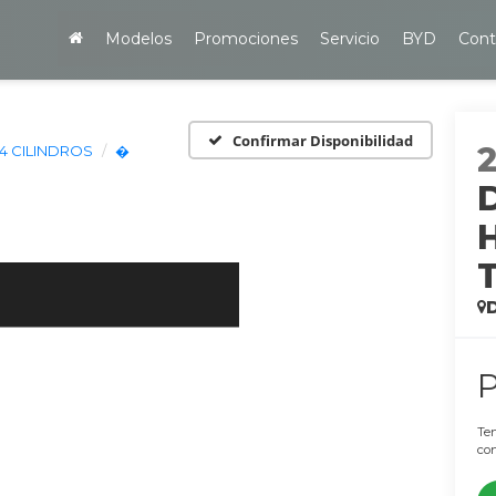
Modelos
Promociones
Servicio
BYD
Cont
Confirmar Disponibilidad
 4 CILINDROS
�
Ten
con