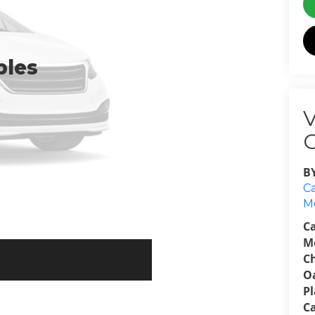
bles
B
Ca
M
C
M
C
O
P
C