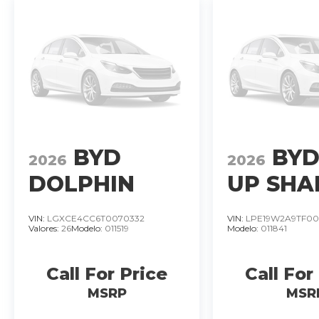
BYD
BYD
2026
2026
DOLPHIN
UP SHA
MINI 380 KM.
DM-O
VIN:
LGXCE4CC6T0070332
VIN:
LPE19W2A9TF00
Valores:
26
Modelo:
011519
Modelo:
011841
IMPORTADO
HIBRIDO
MODELO
PLUG I
Call For Price
Call For
2026
HYBRID
�
MSRP
MSR
MOTOR