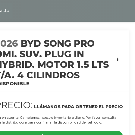
acto
2026
BYD SONG PRO
DMI. SUV. PLUG IN
HYBRID. MOTOR 1.5 LTS
T/A. 4 CILINDROS
DISPONIBLE
PRECIO:
LLÁMANOS PARA OBTENER EL PRECIO
 en cuenta: Cambiamos nuestro inventario a diario. Por favor, consulta
 la distribuidora para confirmar la disponibilidad del vehículo.