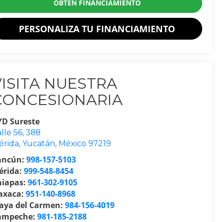
OBTÉN FINANCIAMIENTO
PERSONALIZA TU FINANCIAMIENTO
VISITA NUESTRA
CONCESIONARIA
YD Sureste
lle 56, 388
érida
,
Yucatán
, México
97219
ancún:
998-157-5103
érida:
999-548-8454
hiapas:
961-302-9105
axaca:
951-140-8968
laya del Carmen:
984-156-4019
ampeche:
981-185-2188