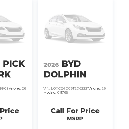
 PICK
BYD
2026
RK
DOLPHIN
MINI 380 KM.
9909
Valores:
26
VIN:
LGXCE4CC6T2062221
Valores:
26
Modelo:
011768
 GS.
IMPORTADO
N
MODELO
 Price
Call For Price
2026
�
P
MSRP