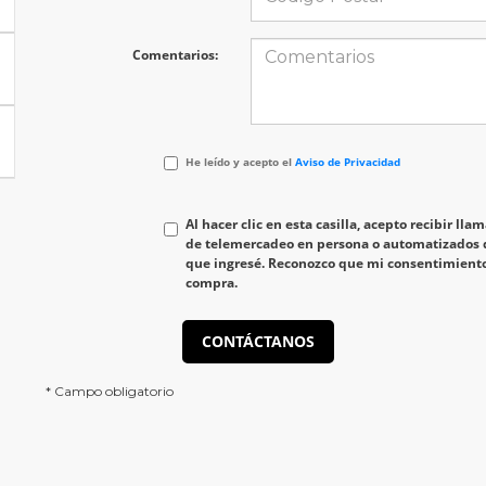
Comentarios:
He
He leído y acepto el
Aviso de Privacidad
leído
y
acepto
Al hacer clic en esta casilla, acepto recibir ll
el
de telemercadeo en persona o automatizados 
<a
que ingresé. Reconozco que mi consentimiento 
href='/privacy.aspx'
compra.
target='_blank'>Aviso
de
Privacidad</a>
CONTÁCTANOS
* Campo obligatorio