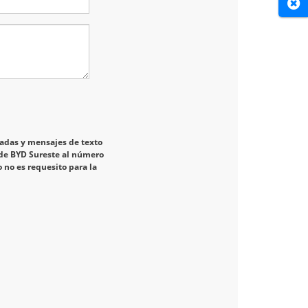
Cer
amadas y mensajes de texto
de BYD Sureste al número
no es requesito para la