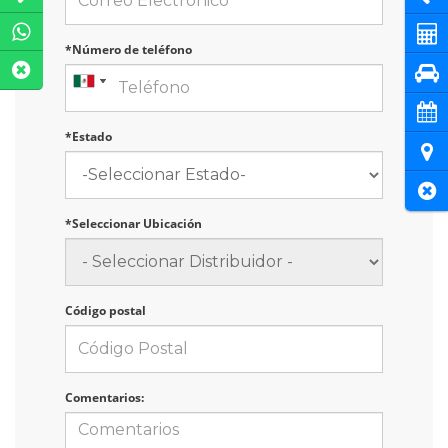
Cot
*Número de teléfono
Pru
Cita
*Estado
Ubi
Cer
*Seleccionar Ubicación
Código postal
Comentarios: