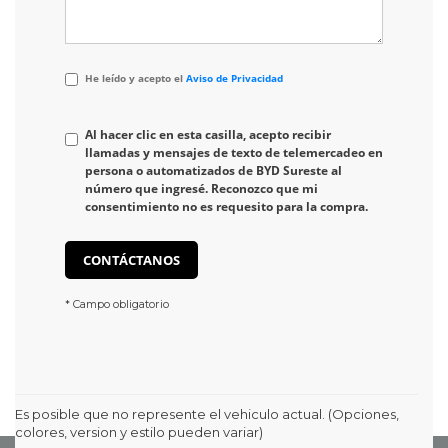
He
He leído y acepto el
Aviso de Privacidad
leído
y
acepto
Al hacer clic en esta casilla, acepto recibir
el
llamadas y mensajes de texto de telemercadeo en
<a
persona o automatizados de BYD Sureste al
href='/privacy.aspx'
número que ingresé. Reconozco que mi
target='_blank'>Aviso
consentimiento no es requesito para la compra.
de
Privacidad</a>
CONTÁCTANOS
* Campo obligatorio
Es posible que no represente el vehiculo actual. (Opciones,
colores, version y estilo pueden variar)