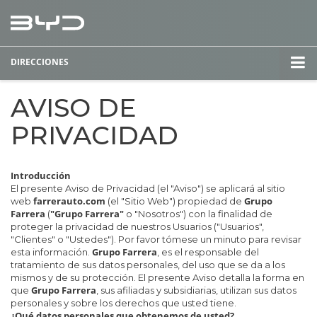
DIRECCIONES
AVISO DE
PRIVACIDAD
Introducción
El presente Aviso de Privacidad (el "Aviso") se aplicará al sitio
farrerauto.com
Grupo
web
(el "Sitio Web") propiedad de
Farrera
"Grupo Farrera"
(
o "Nosotros") con la finalidad de
proteger la privacidad de nuestros Usuarios ("Usuarios",
"Clientes" o "Ustedes"). Por favor tómese un minuto para revisar
Grupo Farrera
esta información.
, es el responsable del
tratamiento de sus datos personales, del uso que se da a los
mismos y de su protección. El presente Aviso detalla la forma en
Grupo Farrera
que
, sus afiliadas y subsidiarias, utilizan sus datos
personales y sobre los derechos que usted tiene.
¿Qué datos personales que obtenemos de usted?