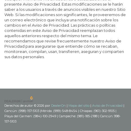
presente Aviso de Privacidad. Estas modificaciones se le harán
saber a los usuarios a través de anuncios visibles en nuestro Sitio
Web. Si las modificaciones son significantes, le proveeremos de
un correo electrónico que incluya una notificación sobre los
cambios en el Aviso de Privacidad. Las prácticas o políticas
contenidas en este Aviso de Privacidad reemplazan todos
aquellos anteriores respecto del mismo tema. Le
recomendamos que revise frecuentemente nuestro Aviso de
Privacidad para asegurarse que entiende cómo se recaban,
monitorean, compilan, usan, transfieren, aseguran y comparten
sus datos personales.
Derechos de autor © 2026
por
DealerOn
|
Mapa del sitio
|
Aviso de Privacidad
|
Cancún: (998)-157-5103
|
Mérida: (999)-548-8454
| Chiapas: (961)-302-9105
|
Playa del Carmen: (984)-100-2949
| Campeche: (981)-185-2188
| Cancún:
998-
157-5103