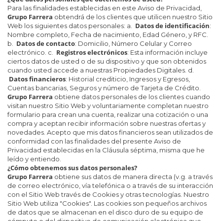
Para las finalidades establecidas en este Aviso de Privacidad,
Grupo Farrera
obtendrá de los clientes que utilicen nuestro Sitio
Datos de identificación
Web los siguientes datos personales: a.
:
Nombre completo, Fecha de nacimiento, Edad Género, y RFC.
Datos de contacto
b.
: Domicilio, Número Celular y Correo
Registros electrónicos
electrónico. c.
: Esta información incluye
ciertos datos de usted o de su dispositivo y que son obtenidos
cuando usted accede a nuestras Propiedades Digitales. d.
Datos financieros
: Historial crediticio, Ingresos y Egresos,
Cuentas bancarias, Seguros y número de Tarjeta de Crédito.
Grupo Farrera
obtiene datos personales de los clientes cuando
visitan nuestro Sitio Web y voluntariamente completan nuestro
formulario para crean una cuenta, realizar una cotización o una
compra y aceptan recibir información sobre nuestras ofertas y
novedades. Acepto que mis datos financieros sean utilizados de
conformidad con las finalidades del presente Aviso de
Privacidad establecidas en la Cláusula séptima, misma que he
leído y entiendo.
¿Cómo obtenemos sus datos personales?
Grupo Farrera
obtiene sus datos de manera directa (v.g. a través
de correo electrónico, vía telefónica o a través de su interacción
con el Sitio Web través de Cookies y otras tecnologías. Nuestro
Sitio Web utiliza "Cookies". Las cookies son pequeños archivos
de datos que se almacenan en el disco duro de su equipo de
cómputo o del dispositivo de comunicación electrónica que