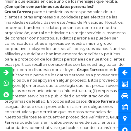
misma que existirá en cada uno de los mensajes que reciba.
¿Con quién compartimos sus datos personales?
Grupo Farrera
puede transferir los datos personales de sus
clientes a otras empresas o autoridades para efectos de las
finalidades establecidas en este Aviso de Privacidad. Nosotros,
podemos transferir sus datos personales dentro de nuestra
organización, con tal de brindarle un mejor servicio al momento
de contratar con nosotros, sus datos personales pueden ser
comunicados a otras empresas de nuestro mismo grupo
corporativo, incluyendo nuestras afiliadas y subsidiarias. Nuestras
afiliadas y subsidiarias han implementado medidas y políticas
para la protección de los datos personales de nuestros clientes;
estas políticas resultan consistentes con las nuestras y tratan de
Grupo Farrera
cumplir con lo dispuesto por las leyes.
puede
Abri
remitir todos o parte de los datos personales a proveedores de
servicios que nos apoyan en algún proceso. Estos proveedores
Cot
incluyen: (i) empresas que tecnología que nos prestan diversos
servicios de comunicaciones o infraestructura; (ii) empresas que
Pru
nos prestan servicios de publicidad o administración de
Grupo Farrera
programas de lealtad. En todos estos casos,
se
asegura de que estos proveedores asuman obligaciones
Cita
contractuales que permitan que los datos personales de
Grupo
nuestros clientes se encuentren protegidos. Así mismo,
Ubi
Farrera
puede transferir datos personales de sus clientes a
autoridades administrativas o judiciales, cuando la transferencia
Cer