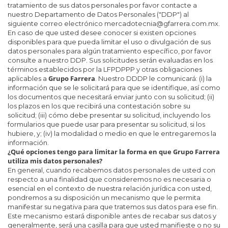
tratamiento de sus datos personales por favor contacte a
nuestro Departamento de Datos Personales ("DDP") al
siguiente correo electrónico mercadotecnia@gfarrera.com.mx.
En caso de que usted desee conocer si existen opciones
disponibles para que pueda limitar el uso o divulgación de sus
datos personales para algún tratamiento específico, por favor
consulte a nuestro DDP. Sus solicitudes serán evaluadas en los
términos establecidos por la LFPDPPP y otras obligaciones
Grupo Farrera
aplicables a
. Nuestro DDDP le comunicará: (i) la
información que se le solicitará para que se identifique, así como
los documentos que necesitará enviar junto con su solicitud; (ii)
los plazos en los que recibirá una contestación sobre su
solicitud; (iii) cómo debe presentar su solicitud, incluyendo los
formularios que puede usar para presentar su solicitud, si los
hubiere, y; (iv) la modalidad o medio en que le entregaremos la
información.
¿Qué opciones tengo para limitar la forma en que Grupo Farrera
utiliza mis datos personales?
En general, cuando recabemos datos personales de usted con
respecto a una finalidad que consideremos no es necesaria o
esencial en el contexto de nuestra relación jurídica con usted,
pondremos a su disposición un mecanismo que le permita
manifestar su negativa para que tratemos sus datos para ese fin.
Este mecanismo estará disponible antes de recabar sus datos y
generalmente, será una casilla para que usted manifieste o no su