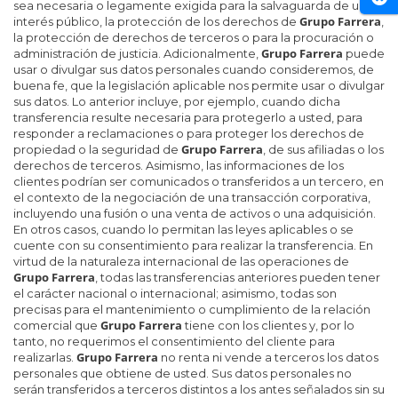
sea necesaria o legamente exigida para la salvaguarda de un
Grupo Farrera
interés público, la protección de los derechos de
,
la protección de derechos de terceros o para la procuración o
Grupo Farrera
administración de justicia. Adicionalmente,
puede
usar o divulgar sus datos personales cuando consideremos, de
buena fe, que la legislación aplicable nos permite usar o divulgar
sus datos. Lo anterior incluye, por ejemplo, cuando dicha
transferencia resulte necesaria para protegerlo a usted, para
responder a reclamaciones o para proteger los derechos de
Grupo Farrera
propiedad o la seguridad de
, de sus afiliadas o los
derechos de terceros. Asimismo, las informaciones de los
clientes podrían ser comunicados o transferidos a un tercero, en
el contexto de la negociación de una transacción corporativa,
incluyendo una fusión o una venta de activos o una adquisición.
En otros casos, cuando lo permitan las leyes aplicables o se
cuente con su consentimiento para realizar la transferencia. En
virtud de la naturaleza internacional de las operaciones de
Grupo Farrera
, todas las transferencias anteriores pueden tener
el carácter nacional o internacional; asimismo, todas son
precisas para el mantenimiento o cumplimiento de la relación
Grupo Farrera
comercial que
tiene con los clientes y, por lo
tanto, no requerimos el consentimiento del cliente para
Grupo Farrera
realizarlas.
no renta ni vende a terceros los datos
personales que obtiene de usted. Sus datos personales no
serán transferidos a terceros distintos a los antes señalados sin su