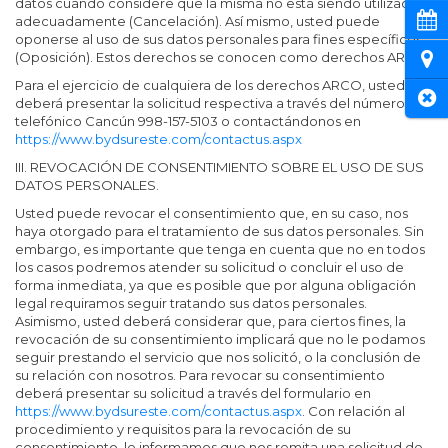
datos cuando considere que la misma no está siendo utilizada
Cita
adecuadamente (Cancelación). Así mismo, usted puede
oponerse al uso de sus datos personales para fines específicos
(Oposición). Estos derechos se conocen como derechos ARCO.
Ubi
Para el ejercicio de cualquiera de los derechos ARCO, usted
Cer
deberá presentar la solicitud respectiva a través del número
telefónico Cancún
998-157-5103
o contactándonos en
https://www.bydsureste.com/contactus.aspx
III. REVOCACIÓN DE CONSENTIMIENTO SOBRE EL USO DE SUS
DATOS PERSONALES.
Usted puede revocar el consentimiento que, en su caso, nos
haya otorgado para el tratamiento de sus datos personales. Sin
embargo, es importante que tenga en cuenta que no en todos
los casos podremos atender su solicitud o concluir el uso de
forma inmediata, ya que es posible que por alguna obligación
legal requiramos seguir tratando sus datos personales.
Asimismo, usted deberá considerar que, para ciertos fines, la
revocación de su consentimiento implicará que no le podamos
seguir prestando el servicio que nos solicitó, o la conclusión de
su relación con nosotros. Para revocar su consentimiento
deberá presentar su solicitud a través del formulario en
https://www.bydsureste.com/contactus.aspx
. Con relación al
procedimiento y requisitos para la revocación de su
consentimiento, le informamos que nos remita una solicitud de