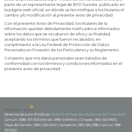
parte de un representante legal de BYD Sureste, publicado en
la página web oficial, en dónde se les notifique a los titulares el
cambio y/o modificación al presente aviso de privacidad.
Con el presente Aviso de Privacidad, los titulares de la
información quedan debidamente notificados e informados
sobre los datos que se recabaron de ellos y su finalidad,
aceptando los términos que fueron recabados, en
cumplimiento a la Ley Federal de Protección de Datos
Personales en Posesión de los Particulares y su Reglamento.
Consiento que mis datos personales sean tratados de
conformidad con los términos y condiciones informados en el
presente aviso de privacidad.
Derechos de autor © 2026
por
DealerOn
|
Mapa del sitio
|
Aviso de Privacidad
|
Cancún: (998)-157-5103
|
Mérida: (999)-548-8454
| Chiapas: (961)-302-9105
|
Playa del Carmen: (984)-100-2949
| Campeche: (981)-185-2188
| Cancún:
998-
157-5103