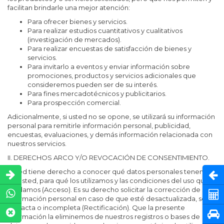
facilitan brindarle una mejor atención:
Para ofrecer bienes y servicios.
Para realizar estudios cuantitativos y cualitativos
(investigación de mercados).
Para realizar encuestas de satisfacción de bienes y
servicios.
Para invitarlo a eventos y enviar información sobre
promociones, productos y servicios adicionales que
consideremos pueden ser de su interés.
Para fines mercadotécnicos y publicitarios.
Para prospección comercial.
Adicionalmente, si usted no se opone, se utilizará su información
personal para remitirle información personal, publicidad,
encuestas, evaluaciones, y demás información relacionada con
nuestros servicios.
II. DERECHOS ARCO Y/O REVOCACIÓN DE CONSENTIMIENTO.
Usted tiene derecho a conocer qué datos personales tenemos
Abri
de usted, para qué los utilizamos y las condiciones del uso que
les damos (Acceso). Es su derecho solicitar la corrección de su
Cot
información personal en caso de que esté desactualizada, sea
inexacta o incompleta (Rectificación). Que la presente
Pru
información la eliminemos de nuestros registros o bases de