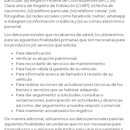
particular, (iii) Registro Federal de Contribuyentes (RFC), (iv)
Clave única de Registro de Población (CURP), (v) fecha de
nacimiento, (vi) teléfono particular, (vii) teléfono celular, (viii)
fotografías, (ix) redes sociales como facebook, twitter, whatsapp
e Instagram (x) información crediticia y (xi) su correo electrónico
personal.
Los datos personales que recabamos de usted, los utilizaremos
para las siguientes finalidades primarias que son necesarias para
los productos y/o servicios que solicita:
Para identificación.
Verificar su situación patrimonial.
Para recordarle de servicios de mantenimiento.
Para hacer válida la garantía de su vehículo.
Para informarle acerca de llamados a revisión de su
vehículo.
Para realizar acciones de actualizaciones técnicas de los
bienes o servicios que se hubiese adquirido.
Para dar seguimiento a solicitudes, consultas o
reclamaciones, participación en actividades y dinámicas,
así como, dar seguimiento a nuestra relación comercial.
Para mantener actualizados los registros.
De manera adicional, utilizaremos sus datos personales para las
siguientes finalidades secundarias que no son necesarias para
los productos y o servicios solicitados, pero que nos permiten y