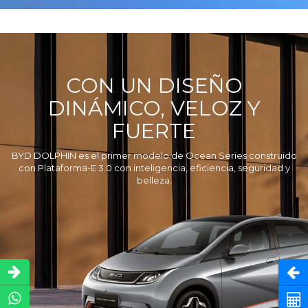
CON UN DISEÑO
DINÁMICO, VELOZ Y
FUERTE
BYD DOLPHIN es el primer modelo de Ocean Series construido
con Plataforma-E 3.0 con inteligencia, eficiencia, seguridad y
belleza.
Abri
Cot