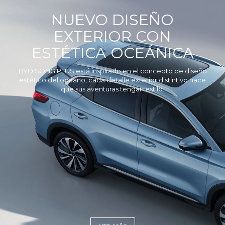
NUEVO DISEÑO
EXTERIOR CON
ESTÉTICA OCEÁNICA
BYD SONG PLUS está inspirado en el concepto de diseño
estético del océano, cada detalle exterior distintivo hace
que sus aventuras tengan estilo.