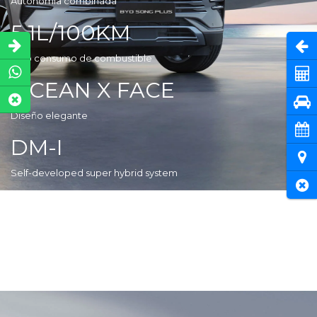
Autonomía combinada
5.1L/100KM
Abri
Bajo consumo de combustible
Cot
OCEAN X FACE
Pru
Diseño elegante
Cita
DM-I
Ubi
Self-developed super hybrid system
Cer