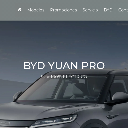
Modelos
Promociones
Servicio
BYD
Cont
BYD YUAN PRO
SUV 100% ELÉCTRICO