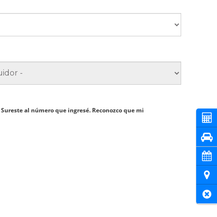
D Sureste al número que ingresé. Reconozco que mi
Cot
Pru
Cita
Ubi
Cer