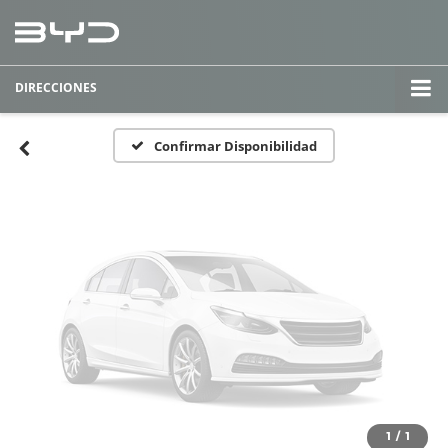
Fotos No
Disponibles
DIRECCIONES
Por favor, revise luego
Confirmar Disponibilidad
1
/
1