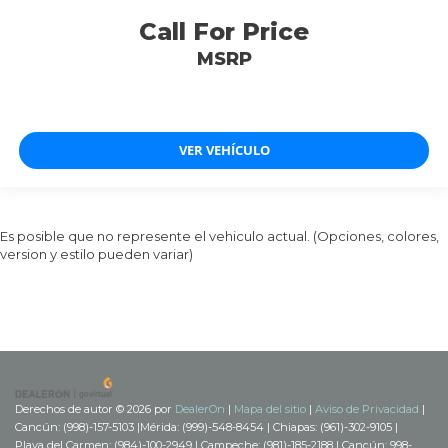
Call For Price
MSRP
VER VEHÍCULO
Es posible que no represente el vehiculo actual. (Opciones, colores,
version y estilo pueden variar)
Derechos de autor © 2026
por
DealerOn
|
Mapa del sitio
|
Aviso de Privacidad
|
Cancún: (998)-157-5103
|
Mérida: (999)-548-8454
| Chiapas: (961)-302-9105
|
Playa del Carmen: (984)-100-2949
| Campeche: (981)-185-2188
| Cancún:
998-