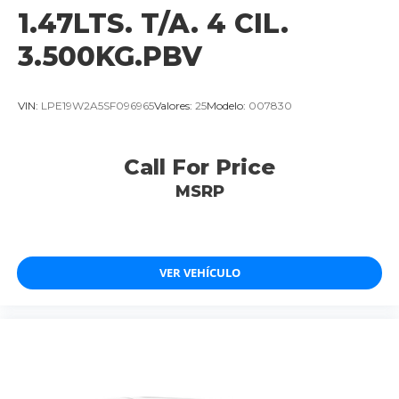
1.47LTS. T/A. 4 CIL.
3.500KG.PBV
VIN:
LPE19W2A5SF096965
Valores:
25
Modelo:
007830
Call For Price
MSRP
VER VEHÍCULO