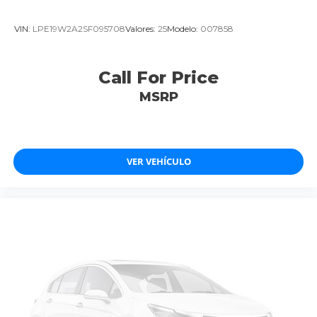
VIN:
LPE19W2A2SF095708
Valores:
25
Modelo:
007858
Call For Price
MSRP
VER VEHÍCULO