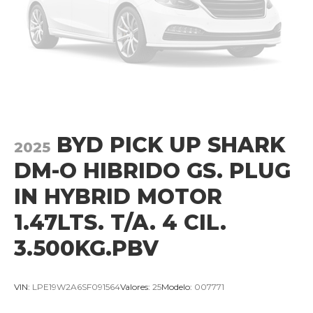
BYD PICK UP SHARK
2025
DM-O HIBRIDO GS. PLUG
IN HYBRID MOTOR
1.47LTS. T/A. 4 CIL.
3.500KG.PBV
VIN:
LPE19W2A6SF091564
Valores:
25
Modelo:
007771