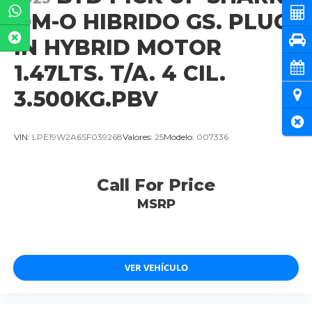
Cot
DM-O HIBRIDO GS. PLUG
Pru
IN HYBRID MOTOR
1.47LTS. T/A. 4 CIL.
Cita
3.500KG.PBV
Ubi
Cer
VIN:
LPE19W2A6SF039268
Valores:
25
Modelo:
007336
Call For Price
MSRP
VER VEHÍCULO