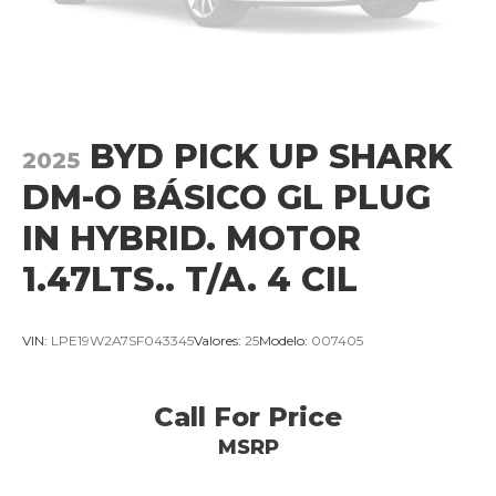
BYD PICK UP SHARK
2025
DM-O BÁSICO GL PLUG
IN HYBRID. MOTOR
1.47LTS.. T/A. 4 CIL
VIN:
LPE19W2A7SF043345
Valores:
25
Modelo:
007405
Call For Price
MSRP