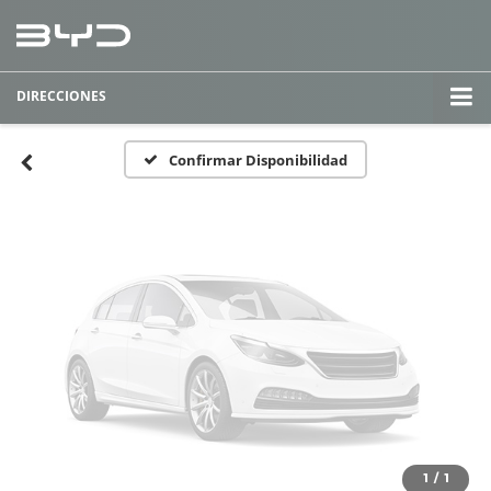
Fotos No
Disponibles
DIRECCIONES
Por favor, revise luego
Confirmar Disponibilidad
1
/
1