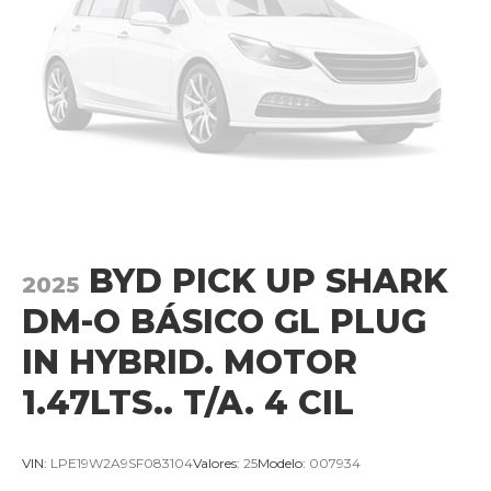
BYD PICK UP SHARK
2025
DM-O BÁSICO GL PLUG
IN HYBRID. MOTOR
1.47LTS.. T/A. 4 CIL
VIN:
LPE19W2A9SF083104
Valores:
25
Modelo:
007934