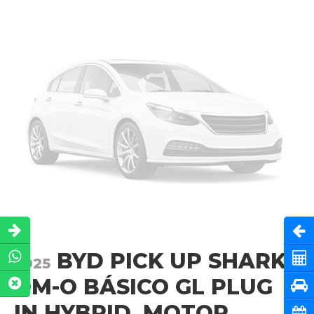
Abri
BYD PICK UP SHARK
Cot
2025
DM-O BÁSICO GL PLUG
Pru
IN HYBRID. MOTOR
Cita