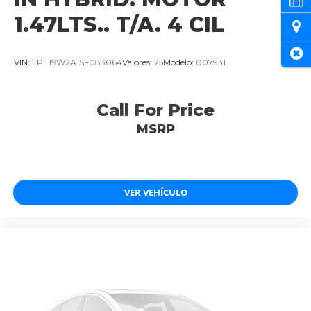
1.47LTS.. T/A. 4 CIL
Ubi
Cer
VIN:
LPE19W2A1SF083064
Valores:
25
Modelo:
007931
Call For Price
MSRP
VER VEHÍCULO