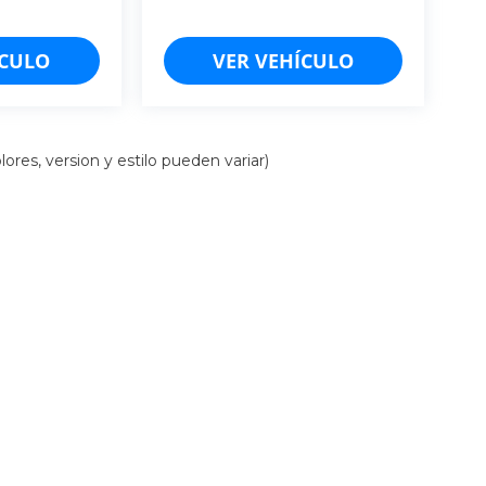
 T/A.
ÍCULO
VER VEHÍCULO
G.PBV
ores, version y estilo pueden variar)
iso de Privacidad
| Cancún: (998)-157-5103
|
Mérida: (999)-548-8454
| Chiapas: (