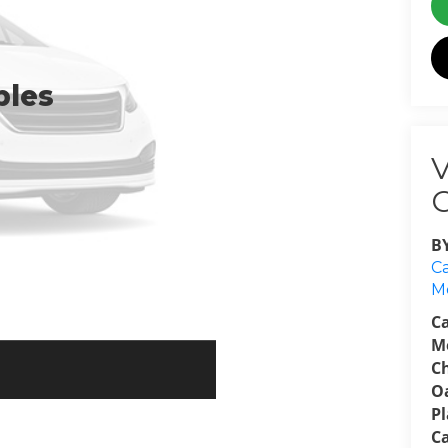
bles
B
Ca
M
C
M
C
O
P
C