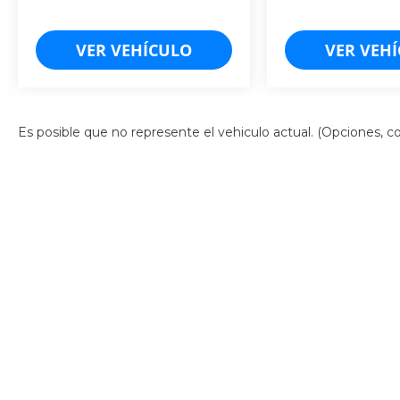
1.47LTS.
VER VEHÍCULO
VER VEH
4 CIL.
3.500K
�
Es posible que no represente el vehiculo actual. (Opciones, col
Derechos de autor © 2026
por
DealerOn
|
Mapa del sitio
|
Av
Campeche: (981)-185-2188
| Cancún:
998-157-5103