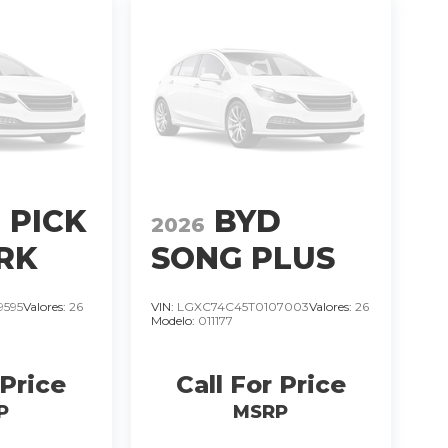
 PICK
BYD
2026
RK
SONG PLUS
DMI SUV
9595
Valores:
26
VIN:
LGXC74C45T0107003
Valores:
26
Modelo:
011177
 GS.
HIBRIDO
N
MOTOR 1.5
 Price
Call For Price
LTS TURBO
P
MSRP
T/A 4 CIL
�