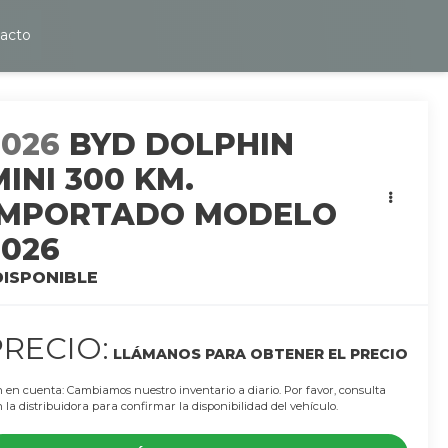
acto
2026
BYD DOLPHIN
MINI 300 KM.
IMPORTADO MODELO
2026
DISPONIBLE
PRECIO:
LLÁMANOS PARA OBTENER EL PRECIO
 en cuenta: Cambiamos nuestro inventario a diario. Por favor, consulta
 la distribuidora para confirmar la disponibilidad del vehículo.