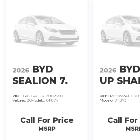
BYD
BYD
2026
2026
SEALION 7.
UP SHA
IMPORTADO
DM-O
VIN:
LGXCF4CD6T2002350
VIN:
LPE19W2A1TF00
Valores:
26
Modelo:
011874
Modelo:
011873
MOTOR 390
HIBRIDO
KW
PLUG I
�
Call For Price
Call For
HYBRID
MSRP
MSR
MOTOR