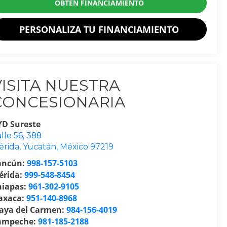
OBTÉN FINANCIAMIENTO
PERSONALIZA TU FINANCIAMIENTO
VISITA NUESTRA
CONCESIONARIA
YD Sureste
lle 56, 388
érida
,
Yucatán
, México
97219
ancún:
998-157-5103
érida:
999-548-8454
hiapas:
961-302-9105
axaca:
951-140-8968
laya del Carmen:
984-156-4019
ampeche:
981-185-2188