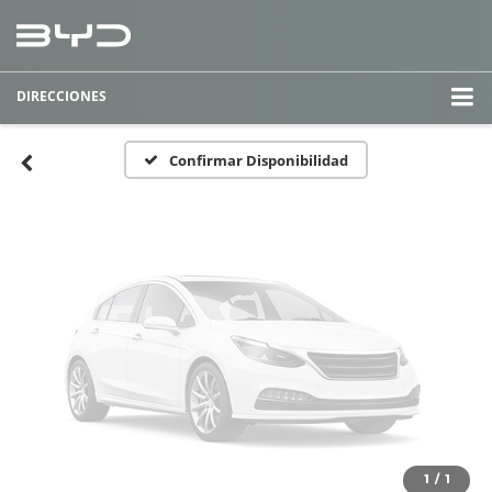
Fotos No
Disponibles
DIRECCIONES
Por favor, revise luego
Confirmar Disponibilidad
1
/
1