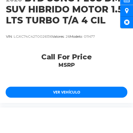
SUV HIBRIDO MOTOR 1.5
Ubi
LTS TURBO T/A 4 CIL
Cer
VIN:
LGXC74C42T0026136
Valores:
26
Modelo:
011477
Call For Price
MSRP
VER VEHÍCULO