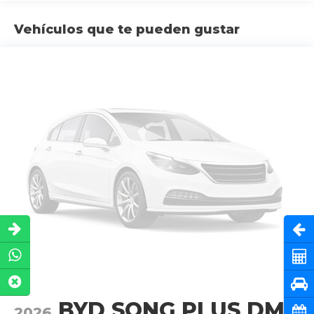
Vehículos que te pueden gustar
Abri
Cot
Pru
BYD SONG PLUS DMI
2026
Cita