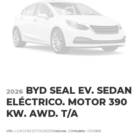
BYD SEAL EV. SEDAN
2026
ELÉCTRICO. MOTOR 390
KW. AWD. T/A
VIN:
LGXCF6CD1T2061236
Valores:
26
Modelo:
010688