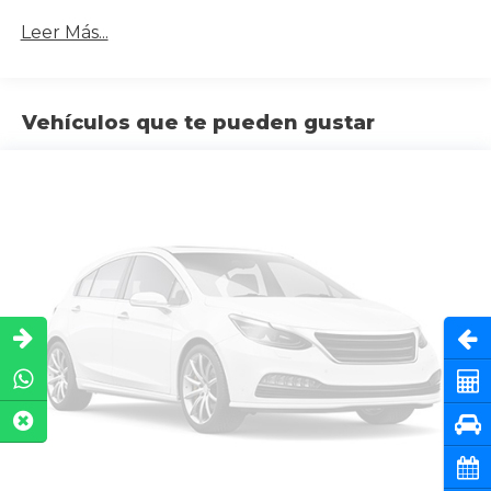
Leer Más...
Vehículos que te pueden gustar
Abri
Cot
Pru
Cita