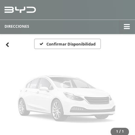
Fotos No
Disponibles
DIRECCIONES
Por favor, revise luego
Confirmar Disponibilidad
1
/
1