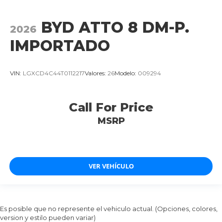
BYD ATTO 8 DM-P.
2026
IMPORTADO
VIN:
LGXCD4C44T0112217
Valores:
26
Modelo:
009294
Call For Price
MSRP
VER VEHÍCULO
Es posible que no represente el vehiculo actual. (Opciones, colores,
version y estilo pueden variar)