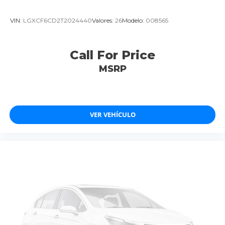
VIN:
LGXCF6CD2T2024440
Valores:
26
Modelo:
008565
Call For Price
MSRP
VER VEHÍCULO