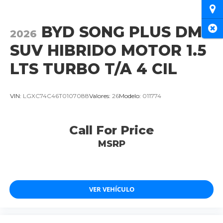
Ubi
BYD SONG PLUS DMI
Cer
2026
SUV HIBRIDO MOTOR 1.5
LTS TURBO T/A 4 CIL
VIN:
LGXC74C46T0107088
Valores:
26
Modelo:
011774
Call For Price
MSRP
VER VEHÍCULO