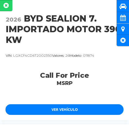
Pru
BYD SEALION 7.
Cita
2026
IMPORTADO MOTOR 390
Ubi
KW
Cer
VIN:
LGXCF4CD6T2002350
Valores:
26
Modelo:
011874
Call For Price
MSRP
VER VEHÍCULO