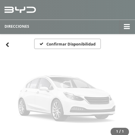
Fotos No
Disponibles
DIRECCIONES
Por favor, revise luego
Confirmar Disponibilidad
1
/
1