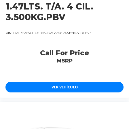
1.47LTS. T/A. 4 CIL.
3.500KG.PBV
VIN:
LPE19W2A1TF009595
Valores:
26
Modelo:
011873
Call For Price
MSRP
VER VEHÍCULO