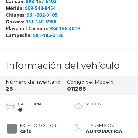
Cancún:
998-157-5103
Mérida:
999-548-8454
Chiapas:
961-302-9105
Oaxaca:
951-140-8968
Playa del Carmen:
984-156-4019
Campeche:
981-185-2188
Información del vehículo
Número de inventario:
Código del Modelo:
26
011266
CATEGORÍA
MOTOR
�
EXTERIOR COLOR
TRANSMISIÓN
Gris
AUTOMATICA