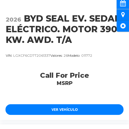
Cita
Ubi
BYD SEAL EV. SEDAN
2026
Cer
ELÉCTRICO. MOTOR 390
KW. AWD. T/A
VIN:
LGXCF6CD7T2061337
Valores:
26
Modelo:
011772
Call For Price
MSRP
VER VEHÍCULO