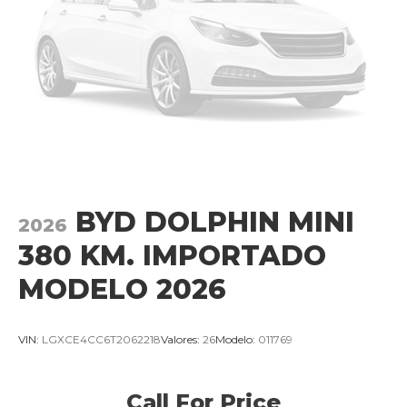
BYD DOLPHIN MINI
2026
380 KM. IMPORTADO
MODELO 2026
VIN:
LGXCE4CC6T2062218
Valores:
26
Modelo:
011769
Call For Price