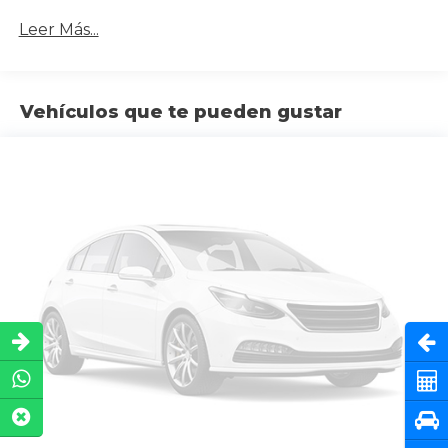
Leer Más...
Vehículos que te pueden gustar
Abri
Cot
Pru