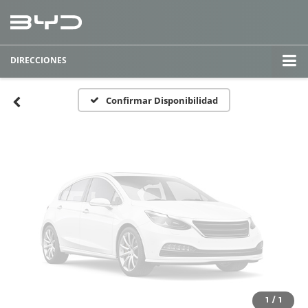
Fotos No
Disponibles
DIRECCIONES
Por favor, revise luego
Confirmar Disponibilidad
1
/
1