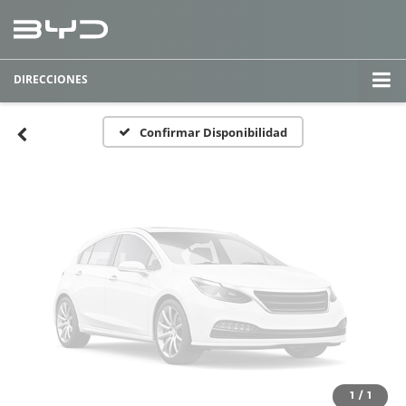
Fotos No
Disponibles
DIRECCIONES
Por favor, revise luego
Confirmar Disponibilidad
1
/
1