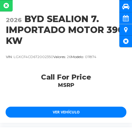
Pru
BYD SEALION 7.
Cita
2026
IMPORTADO MOTOR 390
Ubi
KW
Cer
VIN:
LGXCF4CD6T2002350
Valores:
26
Modelo:
011874
Call For Price
MSRP
VER VEHÍCULO