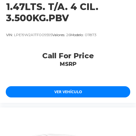
1.47LTS. T/A. 4 CIL.
3.500KG.PBV
VIN:
LPE19W2A1TF009595
Valores:
26
Modelo:
011873
Call For Price
MSRP
VER VEHÍCULO