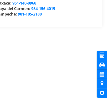
axaca:
951-140-8968
laya del Carmen:
984-156-4019
ampeche:
981-185-2188
Cot
Pru
Cita
Ubi
Cer