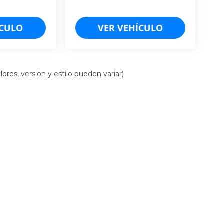
. T/A.
ÍCULO
VER VEHÍCULO
ores, version y estilo pueden variar)
iso de Privacidad
| Cancún: (998)-157-5103
|
Mérida: (999)-548-8454
| Chiapas: (