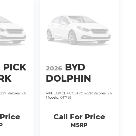
 PICK
BYD
2026
RK
DOLPHIN
MINI 380 KM.
2271
Valores:
26
VIN:
LGXCE4CC6T2062218
Valores:
26
Modelo:
011769
 GL
IMPORTADO
N
MODELO
 Price
Call For Price
.
2026
�
P
MSRP