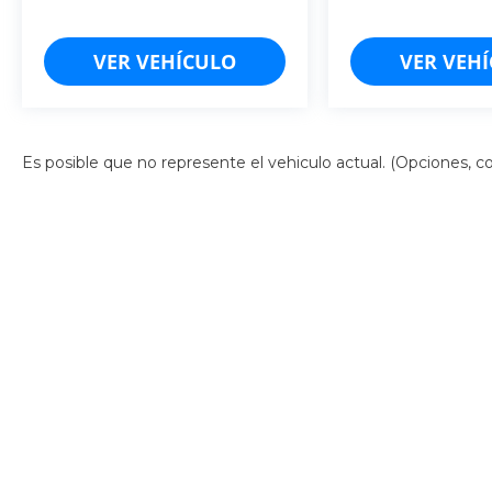
1.47LTS.
VER VEHÍCULO
VER VEH
4 CIL
�
Es posible que no represente el vehiculo actual. (Opciones, col
Derechos de autor © 2026
por
DealerOn
|
Mapa del sitio
|
Av
Campeche: (981)-185-2188
| Cancún:
998-157-5103