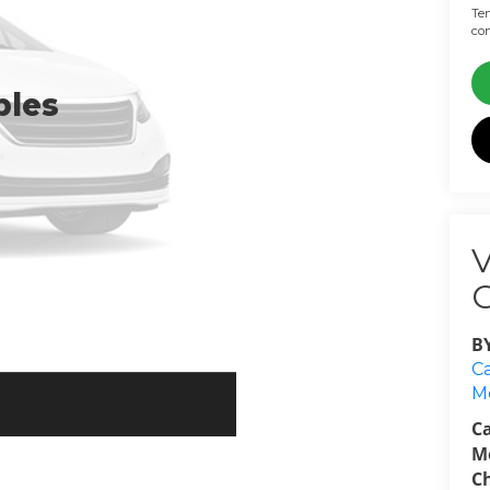
Ten
con
bles
B
Ca
M
C
M
C