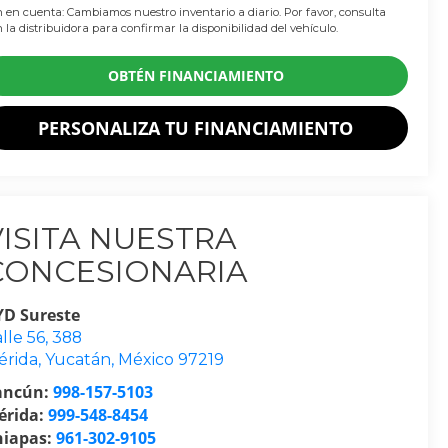
 en cuenta: Cambiamos nuestro inventario a diario. Por favor, consulta
 la distribuidora para confirmar la disponibilidad del vehículo.
OBTÉN FINANCIAMIENTO
PERSONALIZA TU FINANCIAMIENTO
VISITA NUESTRA
CONCESIONARIA
YD Sureste
lle 56, 388
érida
,
Yucatán
, México
97219
ancún:
998-157-5103
érida:
999-548-8454
hiapas:
961-302-9105