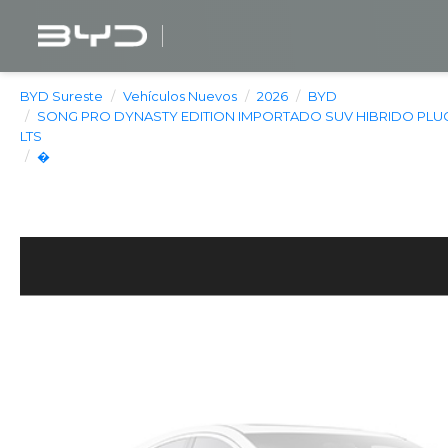
BYD Sureste
Vehículos Nuevos
2026
BYD
SONG PRO DYNASTY EDITION IMPORTADO SUV HIBRIDO PLUG 
LTS
�