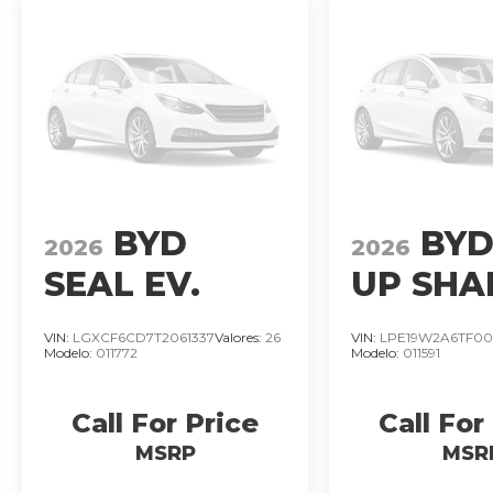
BYD
BYD
2026
2026
SEAL EV.
UP SHA
SEDAN
DM-O
VIN:
LGXCF6CD7T2061337
Valores:
26
VIN:
LPE19W2A6TF00
Modelo:
011772
Modelo:
011591
ELÉCTRICO.
BÁSICO
MOTOR 390
PLUG I
Call For Price
Call For
KW. AWD.
HYBRID
MSRP
MSR
T/A
MOTOR
�