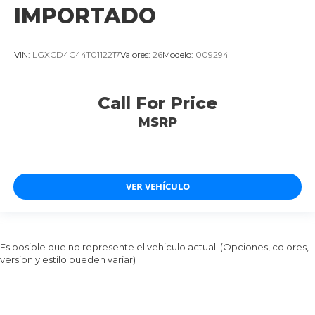
IMPORTADO
VIN:
LGXCD4C44T0112217
Valores:
26
Modelo:
009294
Call For Price
MSRP
VER VEHÍCULO
Es posible que no represente el vehiculo actual. (Opciones, colores,
version y estilo pueden variar)