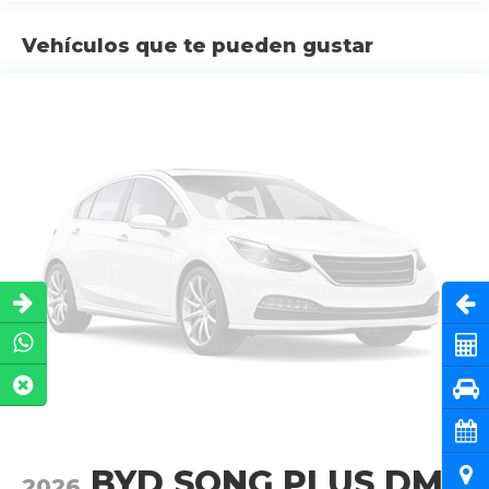
Vehículos que te pueden gustar
Abri
Cot
Pru
Cita
BYD SONG PLUS DMI
Ubi
2026