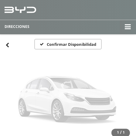
Fotos No
Disponibles
DIRECCIONES
Por favor, revise luego
Confirmar Disponibilidad
1
/
1