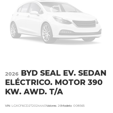
BYD SEAL EV. SEDAN
2026
ELÉCTRICO. MOTOR 390
KW. AWD. T/A
VIN:
LGXCF6CD2T2024440
Valores:
26
Modelo:
008565