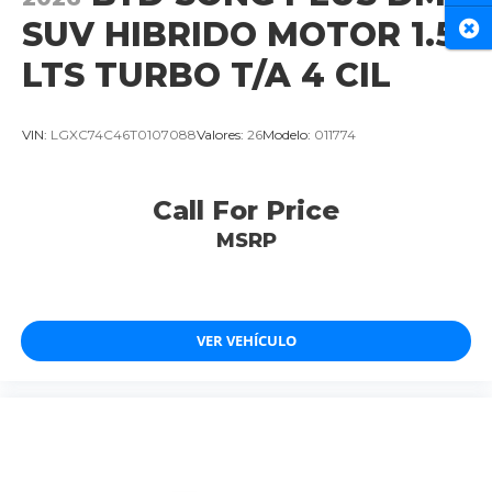
SUV HIBRIDO MOTOR 1.5
Cer
LTS TURBO T/A 4 CIL
VIN:
LGXC74C46T0107088
Valores:
26
Modelo:
011774
Call For Price
MSRP
VER VEHÍCULO