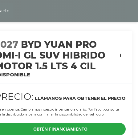
acto
2027
BYD YUAN PRO
DMI-I GL SUV HIBRIDO
MOTOR 1.5 LTS 4 CIL
DISPONIBLE
PRECIO:
LLÁMANOS PARA OBTENER EL PRECIO
 en cuenta: Cambiamos nuestro inventario a diario. Por favor, consulta
 la distribuidora para confirmar la disponibilidad del vehículo.
OBTÉN FINANCIAMIENTO