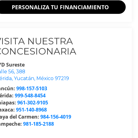
PERSONALIZA TU FINANCIAMIENTO
VISITA NUESTRA
CONCESIONARIA
YD Sureste
lle 56, 388
érida
,
Yucatán
, México
97219
ancún:
998-157-5103
érida:
999-548-8454
hiapas:
961-302-9105
axaca:
951-140-8968
laya del Carmen:
984-156-4019
ampeche:
981-185-2188