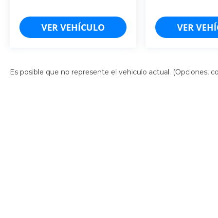
VER VEHÍCULO
VER VEH
Es posible que no represente el vehiculo actual. (Opciones, col
Derechos de autor © 2026
por
DealerOn
|
Mapa del sitio
|
Av
Campeche: (981)-185-2188
| Cancún:
998-157-5103