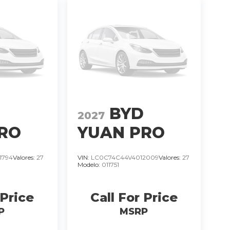
D
BYD
2027
RO
YUAN PRO
L SUV
DMI-I GL SUV
1794
Valores:
27
VIN:
LC0C74C44V4012009
Valores:
27
Modelo:
011751
O
HIBRIDO
1.5
MOTOR 1.5
 Price
Call For Price
IL
LTS 4 CIL
�
�
P
MSRP