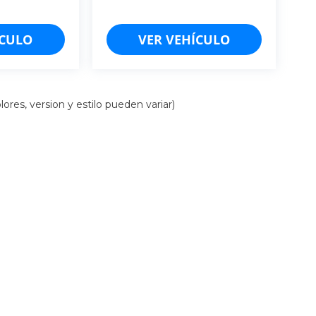
ÍCULO
VER VEHÍCULO
ores, version y estilo pueden variar)
iso de Privacidad
| Cancún: (998)-157-5103
|
Mérida: (999)-548-8454
| Chiapas: (