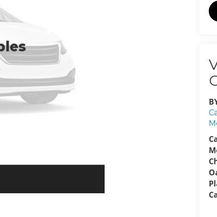
bles
B
Ca
M
C
M
C
O
P
C