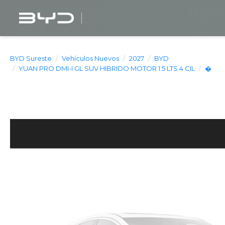
BYD Sureste
Vehículos Nuevos
2027
BYD
YUAN PRO DMI-I GL SUV HIBRIDO MOTOR 1.5 LTS 4 CIL
�