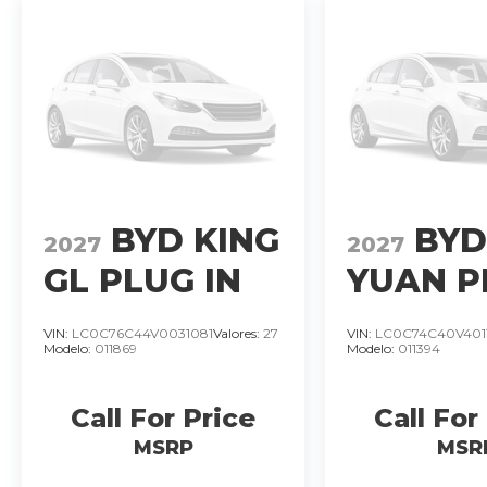
BYD KING
BY
2027
2027
GL PLUG IN
YUAN P
HYBRID
DMI-I G
VIN:
LC0C76C44V0031081
Valores:
27
VIN:
LC0C74C40V401
Modelo:
011869
Modelo:
011394
MOTOR
HIBRID
1.5LTS.. T/A.
MOTOR 
Call For Price
Call For
4 CIL
LTS 4 C
�
MSRP
MSR