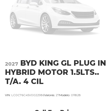
BYD KING GL PLUG IN
2027
HYBRID MOTOR 1.5LTS..
T/A. 4 CIL
VIN:
LC0C76C45V0022986
Valores:
27
Modelo:
011828