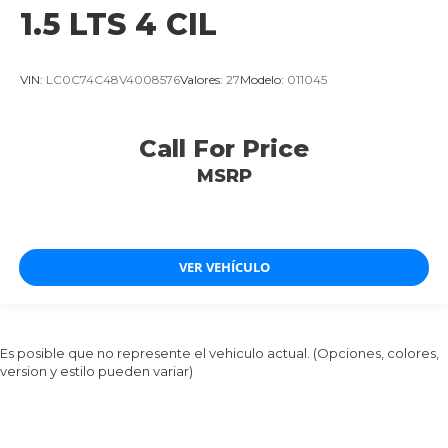
1.5 LTS 4 CIL
VIN:
LC0C74C48V4008576
Valores:
27
Modelo:
011045
Call For Price
MSRP
VER VEHÍCULO
Es posible que no represente el vehiculo actual. (Opciones, colores,
version y estilo pueden variar)