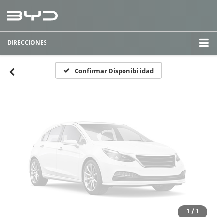
Fotos No
Disponibles
DIRECCIONES
Por favor, revise luego
Confirmar Disponibilidad
1
/
1