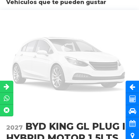
Vehículos que te pueden gustar
Abri
Cot
Pru
Cita
BYD KING GL PLUG IN
2027
HYBRID MOTOR 1.5LTS..
Ubi