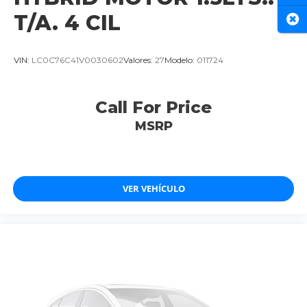
T/A. 4 CIL
Cer
VIN:
LC0C76C41V0030602
Valores:
27
Modelo:
011724
Call For Price
MSRP
VER VEHÍCULO