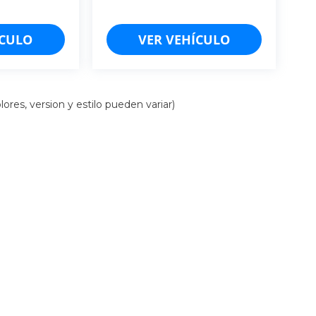
ÍCULO
VER VEHÍCULO
ores, version y estilo pueden variar)
iso de Privacidad
| Cancún: (998)-157-5103
|
Mérida: (999)-548-8454
| Chiapas: (