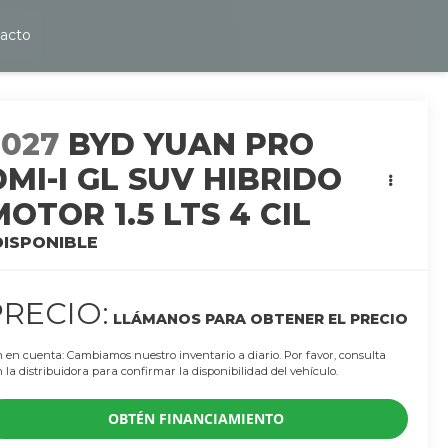
acto
2027
BYD YUAN PRO
DMI-I GL SUV HIBRIDO
MOTOR 1.5 LTS 4 CIL
DISPONIBLE
PRECIO:
LLÁMANOS PARA OBTENER EL PRECIO
 en cuenta: Cambiamos nuestro inventario a diario. Por favor, consulta
 la distribuidora para confirmar la disponibilidad del vehículo.
OBTÉN FINANCIAMIENTO