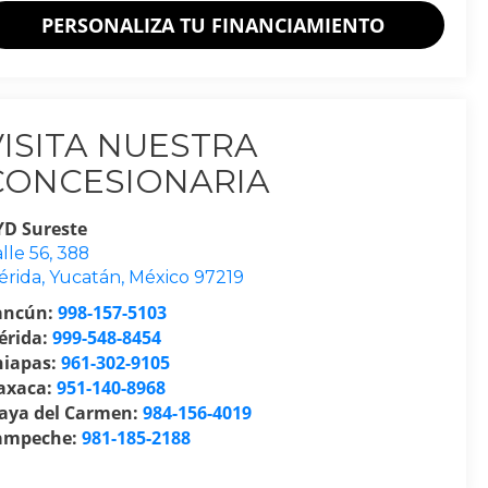
PERSONALIZA TU FINANCIAMIENTO
VISITA NUESTRA
CONCESIONARIA
YD Sureste
lle 56, 388
érida
,
Yucatán
, México
97219
ancún:
998-157-5103
érida:
999-548-8454
hiapas:
961-302-9105
axaca:
951-140-8968
laya del Carmen:
984-156-4019
ampeche:
981-185-2188