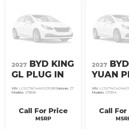
BYD KING
BY
2027
2027
GL PLUG IN
YUAN P
HYBRID
DMI-I G
VIN:
LC0C76C44V0031081
Valores:
27
VIN:
LC0C74C40V401
Modelo:
011869
Modelo:
011394
MOTOR
HIBRID
1.5LTS.. T/A.
MOTOR 
Call For Price
Call For
4 CIL
LTS 4 C
�
MSRP
MSR