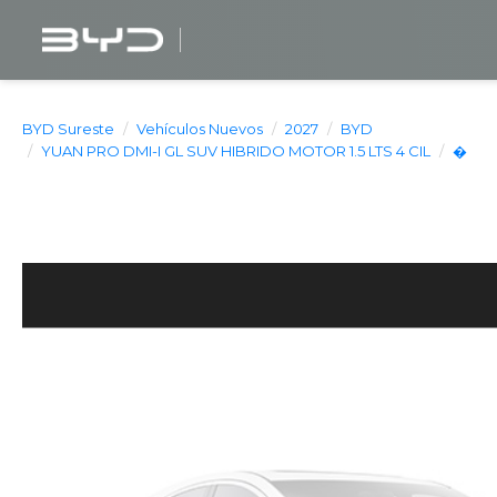
BYD Sureste
Vehículos Nuevos
2027
BYD
YUAN PRO DMI-I GL SUV HIBRIDO MOTOR 1.5 LTS 4 CIL
�