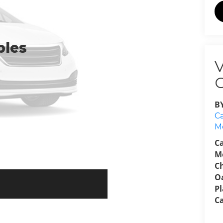
bles
B
Ca
M
C
M
C
O
P
C