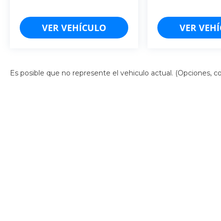
VER VEHÍCULO
VER VEH
Es posible que no represente el vehiculo actual. (Opciones, col
Derechos de autor © 2026
por
DealerOn
|
Mapa del sitio
|
Av
Campeche: (981)-185-2188
| Cancún:
998-157-5103