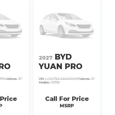
D
BYD
2027
RO
YUAN PRO
L SUV
DMI-I GL SUV
1794
Valores:
27
VIN:
LC0C74C44V4012009
Valores:
27
Modelo:
011751
O
HIBRIDO
1.5
MOTOR 1.5
 Price
Call For Price
IL
LTS 4 CIL
�
�
P
MSRP