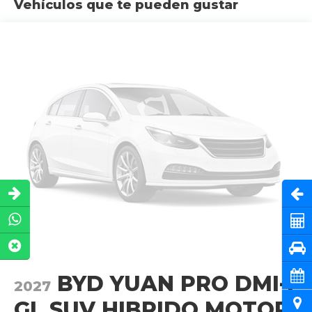
Vehículos que te pueden gustar
Abri
Cot
Pru
Cita
BYD YUAN PRO DMI-I
2027
Ubi
GL SUV HIBRIDO MOTOR