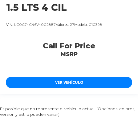
1.5 LTS 4 CIL
VIN:
LC0C74C46V4002887
Valores:
27
Modelo:
010398
Call For Price
MSRP
VER VEHÍCULO
Es posible que no represente el vehiculo actual. (Opciones, colores,
version y estilo pueden variar)