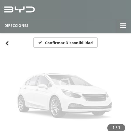
Fotos No
Disponibles
DIRECCIONES
Por favor, revise luego
Confirmar Disponibilidad
1
/
1