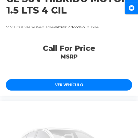
1.5 LTS 4 CIL
Cer
VIN:
LC0C74C40V4011794
Valores:
27
Modelo:
011394
Call For Price
MSRP
VER VEHÍCULO