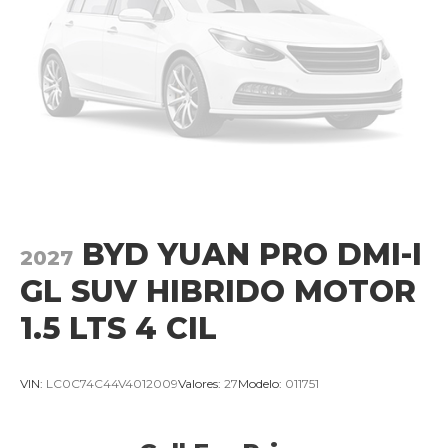
BYD YUAN PRO DMI-I
2027
GL SUV HIBRIDO MOTOR
1.5 LTS 4 CIL
VIN:
LC0C74C44V4012009
Valores:
27
Modelo:
011751