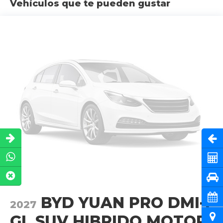
Vehículos que te pueden gustar
Abri
Cot
Pru
Cita
BYD YUAN PRO DMI-I
2027
Ubi
GL SUV HIBRIDO MOTOR