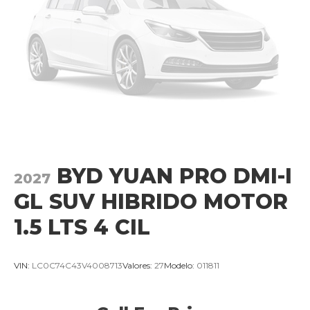
BYD YUAN PRO DMI-I
2027
GL SUV HIBRIDO MOTOR
1.5 LTS 4 CIL
VIN:
LC0C74C43V4008713
Valores:
27
Modelo:
011811