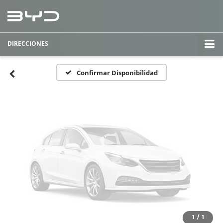
Fotos No
Disponibles
DIRECCIONES
Por favor, revise luego
Confirmar Disponibilidad
1
/
1