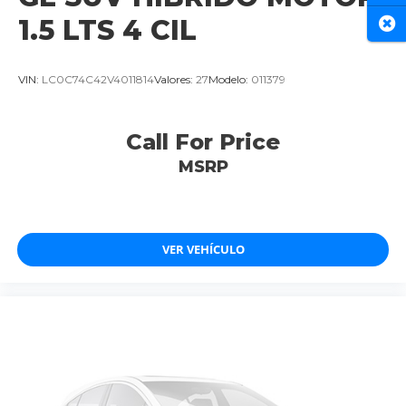
1.5 LTS 4 CIL
Cer
VIN:
LC0C74C42V4011814
Valores:
27
Modelo:
011379
Call For Price
MSRP
VER VEHÍCULO