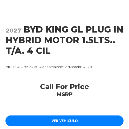
BYD KING GL PLUG IN
2027
HYBRID MOTOR 1.5LTS..
T/A. 4 CIL
VIN:
LC0C76C47V0030992
Valores:
27
Modelo:
011711
Call For Price
MSRP
VER VEHÍCULO