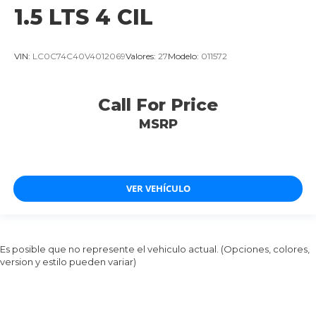
1.5 LTS 4 CIL
VIN:
LC0C74C40V4012069
Valores:
27
Modelo:
011572
Call For Price
MSRP
VER VEHÍCULO
Es posible que no represente el vehiculo actual. (Opciones, colores,
version y estilo pueden variar)