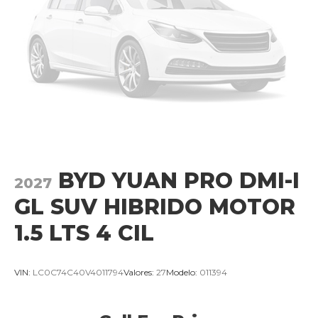
BYD YUAN PRO DMI-I
2027
GL SUV HIBRIDO MOTOR
1.5 LTS 4 CIL
VIN:
LC0C74C40V4011794
Valores:
27
Modelo:
011394