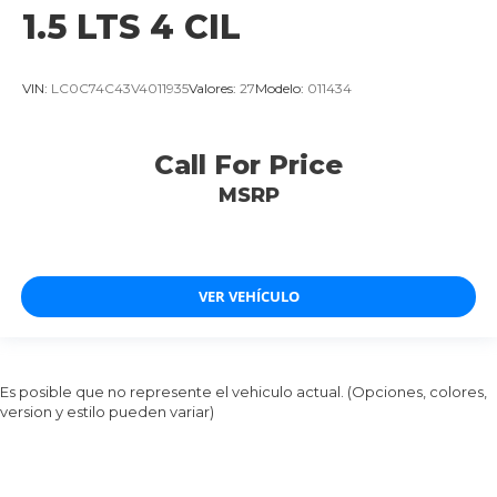
1.5 LTS 4 CIL
VIN:
LC0C74C43V4011935
Valores:
27
Modelo:
011434
Call For Price
MSRP
VER VEHÍCULO
Es posible que no represente el vehiculo actual. (Opciones, colores,
version y estilo pueden variar)