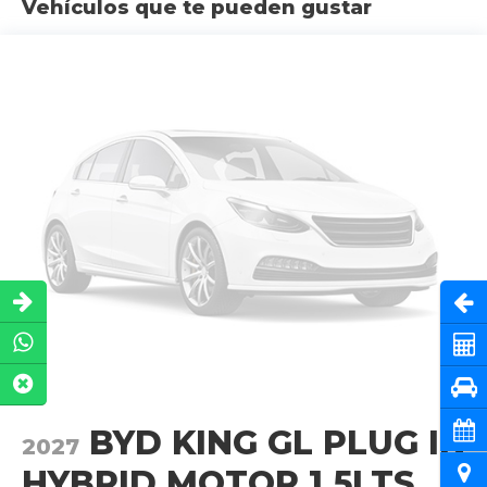
Vehículos que te pueden gustar
Abri
Cot
Pru
Cita
BYD KING GL PLUG IN
2027
Ubi
HYBRID MOTOR 1.5LTS..