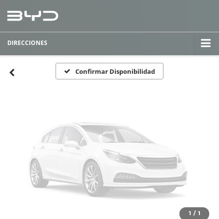
Fotos No
Disponibles
DIRECCIONES
Por favor, revise luego
Confirmar Disponibilidad
1
/
1