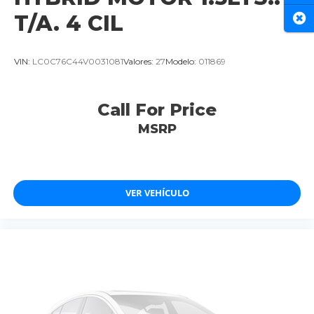
T/A. 4 CIL
Cer
VIN:
LC0C76C44V0031081
Valores:
27
Modelo:
011869
Call For Price
MSRP
VER VEHÍCULO