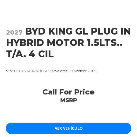
BYD KING GL PLUG IN
2027
HYBRID MOTOR 1.5LTS..
T/A. 4 CIL
VIN:
LC0C76C47V0030992
Valores:
27
Modelo:
011711
Call For Price
MSRP
VER VEHÍCULO