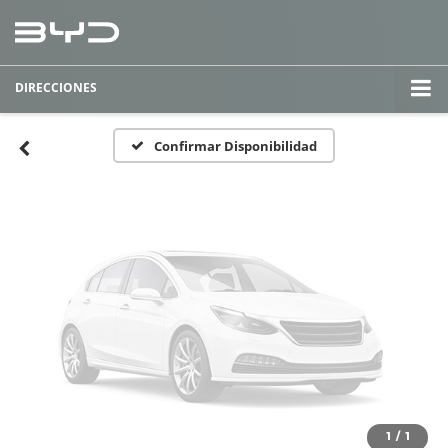
Fotos No
Disponibles
DIRECCIONES
Por favor, revise luego
Confirmar Disponibilidad
1
/
1