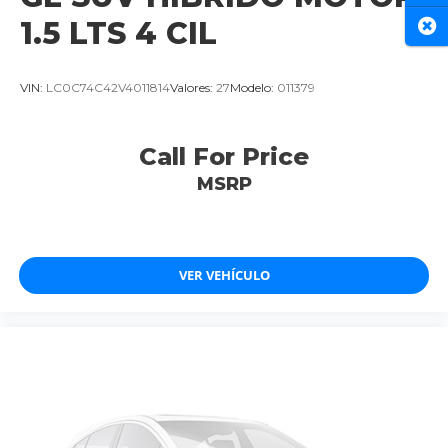
1.5 LTS 4 CIL
Cer
VIN:
LC0C74C42V4011814
Valores:
27
Modelo:
011379
Call For Price
MSRP
VER VEHÍCULO