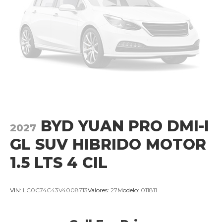
BYD YUAN PRO DMI-I
2027
GL SUV HIBRIDO MOTOR
1.5 LTS 4 CIL
VIN:
LC0C74C43V4008713
Valores:
27
Modelo:
011811