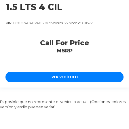
1.5 LTS 4 CIL
VIN:
LC0C74C40V4012069
Valores:
27
Modelo:
011572
Call For Price
MSRP
VER VEHÍCULO
Es posible que no represente el vehiculo actual. (Opciones, colores,
version y estilo pueden variar)