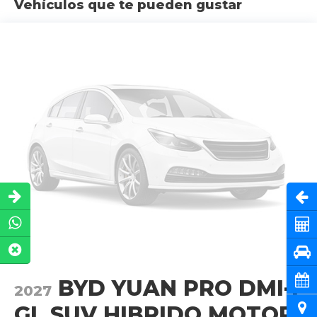
Vehículos que te pueden gustar
Abri
Cot
Pru
Cita
BYD YUAN PRO DMI-I
2027
Ubi
GL SUV HIBRIDO MOTOR