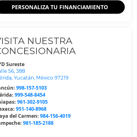
PERSONALIZA TU FINANCIAMIENTO
VISITA NUESTRA
CONCESIONARIA
YD Sureste
lle 56, 388
érida
,
Yucatán
, México
97219
ancún:
998-157-5103
érida:
999-548-8454
hiapas:
961-302-9105
axaca:
951-140-8968
laya del Carmen:
984-156-4019
ampeche:
981-185-2188