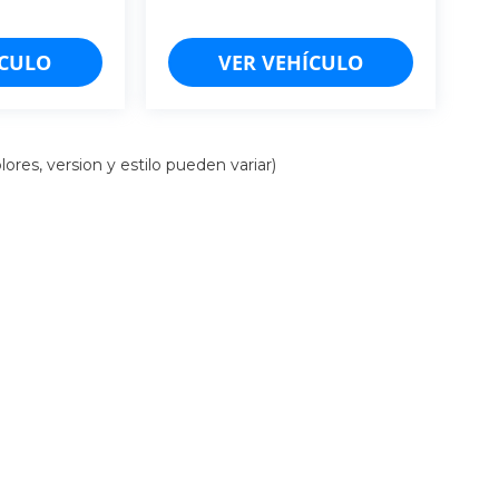
ÍCULO
VER VEHÍCULO
ores, version y estilo pueden variar)
iso de Privacidad
| Cancún: (998)-157-5103
|
Mérida: (999)-548-8454
| Chiapas: (