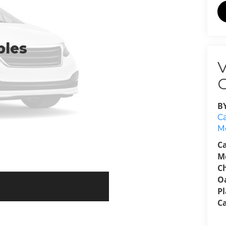
bles
B
Ca
M
C
M
C
O
P
C