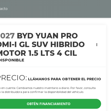
acto
2027
BYD YUAN PRO
DMI-I GL SUV HIBRIDO
MOTOR 1.5 LTS 4 CIL
DISPONIBLE
PRECIO:
LLÁMANOS PARA OBTENER EL PRECIO
 en cuenta: Cambiamos nuestro inventario a diario. Por favor, consulta
 la distribuidora para confirmar la disponibilidad del vehículo.
OBTÉN FINANCIAMIENTO