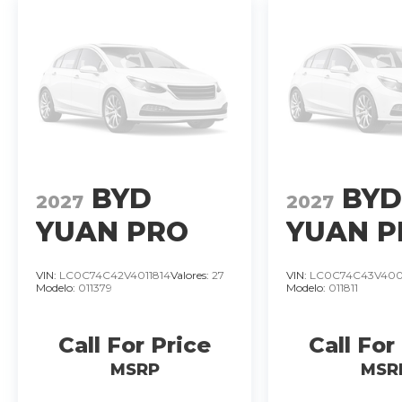
BYD
BY
2027
2027
YUAN PRO
YUAN P
DMI-I GL SUV
DMI-I G
VIN:
LC0C74C42V4011814
Valores:
27
VIN:
LC0C74C43V400
Modelo:
011379
Modelo:
011811
HIBRIDO
HIBRID
MOTOR 1.5
MOTOR 
Call For Price
Call For
LTS 4 CIL
LTS 4 C
�
MSRP
MSR