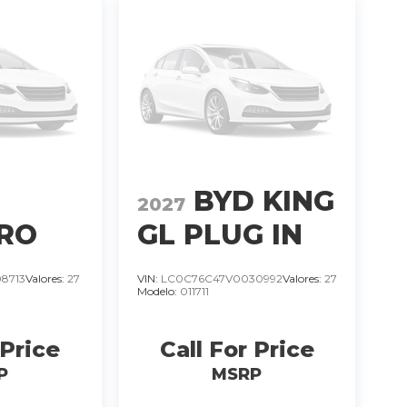
D
BYD KING
2027
RO
GL PLUG IN
L SUV
HYBRID
8713
Valores:
27
VIN:
LC0C76C47V0030992
Valores:
27
Modelo:
011711
O
MOTOR
1.5
1.5LTS.. T/A.
 Price
Call For Price
IL
4 CIL
�
�
P
MSRP