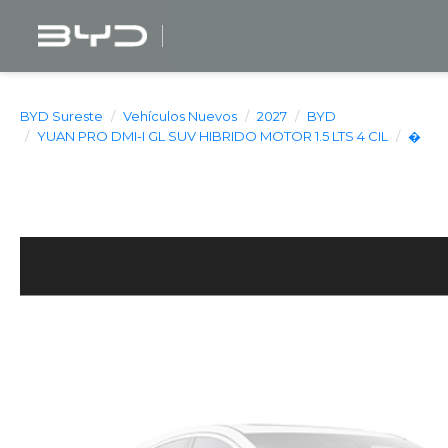
BYD Sureste
Vehículos Nuevos
2027
BYD
YUAN PRO DMI-I GL SUV HIBRIDO MOTOR 1.5 LTS 4 CIL
�