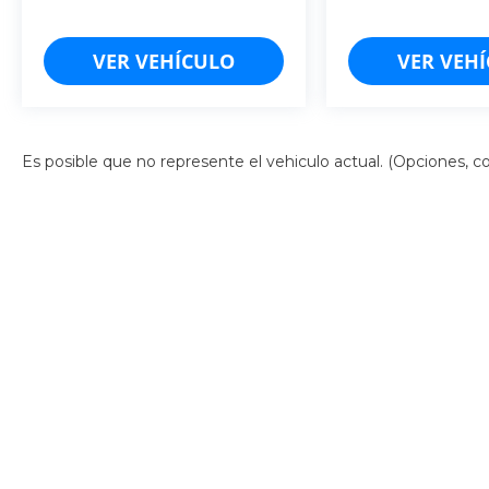
VER VEHÍCULO
VER VEH
Es posible que no represente el vehiculo actual. (Opciones, col
Derechos de autor © 2026
por
DealerOn
|
Mapa del sitio
|
Av
Campeche: (981)-185-2188
| Cancún:
998-157-5103