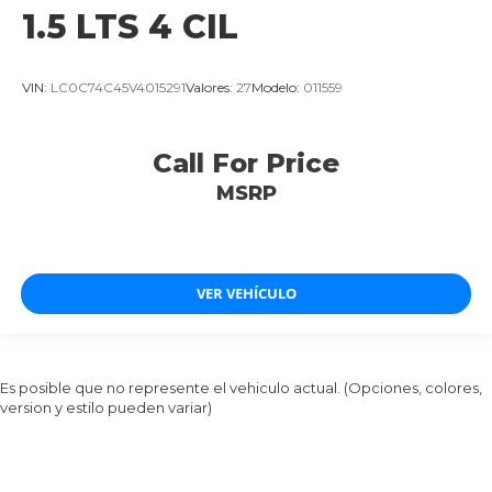
1.5 LTS 4 CIL
VIN:
LC0C74C45V4015291
Valores:
27
Modelo:
011559
Call For Price
MSRP
VER VEHÍCULO
Es posible que no represente el vehiculo actual. (Opciones, colores,
version y estilo pueden variar)