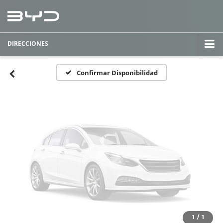
Fotos No
Disponibles
DIRECCIONES
Por favor, revise luego
Confirmar Disponibilidad
1
/
1