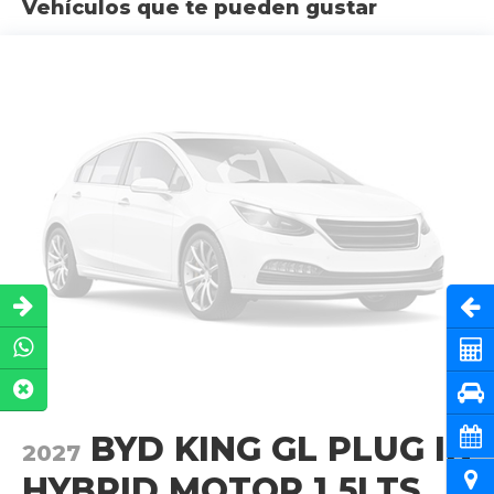
Vehículos que te pueden gustar
Abri
Cot
Pru
Cita
BYD KING GL PLUG IN
2027
Ubi
HYBRID MOTOR 1.5LTS..