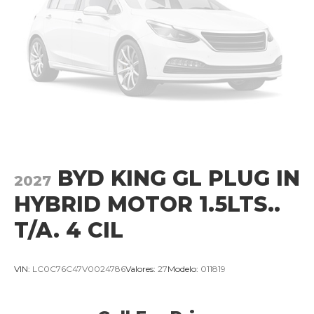
BYD KING GL PLUG IN
2027
HYBRID MOTOR 1.5LTS..
T/A. 4 CIL
VIN:
LC0C76C47V0024786
Valores:
27
Modelo:
011819