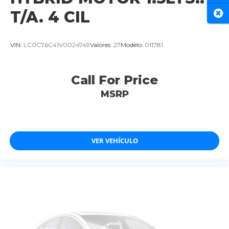
T/A. 4 CIL
Cer
VIN:
LC0C76C41V0024749
Valores:
27
Modelo:
011781
Call For Price
MSRP
VER VEHÍCULO