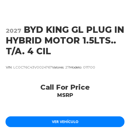
BYD KING GL PLUG IN
2027
HYBRID MOTOR 1.5LTS..
T/A. 4 CIL
VIN:
LC0C76C43V0024767
Valores:
27
Modelo:
011700
Call For Price
MSRP
VER VEHÍCULO