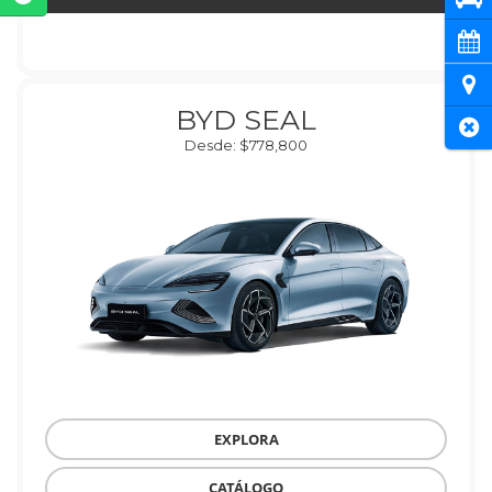
Cita
Ubi
BYD SEAL
Cer
Desde: $778,800
EXPLORA
CATÁLOGO