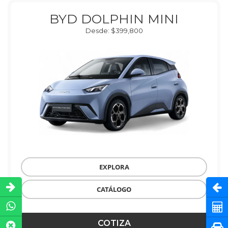
BYD DOLPHIN MINI
Desde: $399,800
EXPLORA
Abri
CATÁLOGO
Cot
COTIZA
Pru