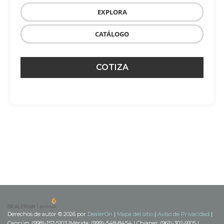
EXPLORA
CATÁLOGO
COTIZA
Derechos de autor © 2026
por
DealerOn
|
Mapa del sitio
|
Aviso de Privacidad
|
Cancún: (998)-157-5103
|
Mérida: (999)-548-8454
| Chiapas: (961)-302-9105
|